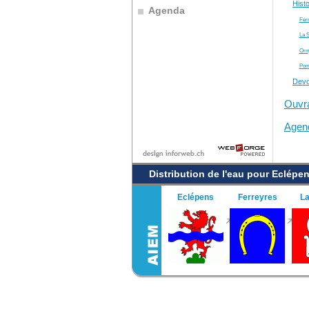
Histo
Agenda
Fer
La 
Orn
Pom
Devoi
Ouvr
Agen
Distribution de l'eau pour Eclépen
Eclépens
Ferreyres
La