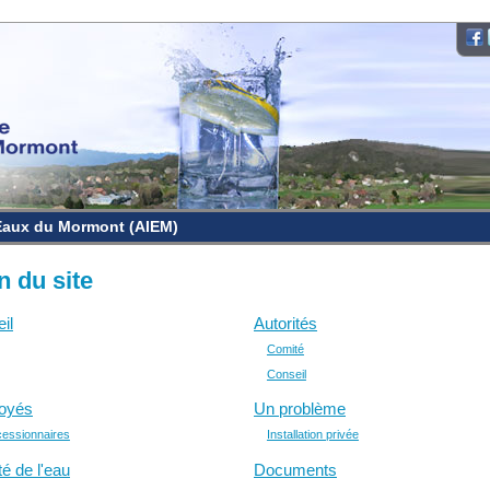
Eaux du Mormont (AIEM)
n du site
il
Autorités
Comité
Conseil
oyés
Un problème
essionnaires
Installation privée
té de l'eau
Documents