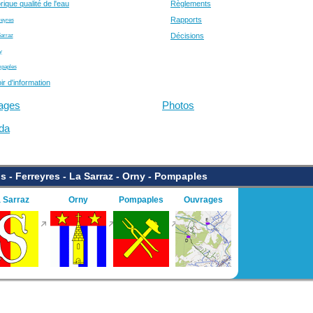
rique qualité de l'eau
Règlements
Rapports
reyres
Décisions
Sarraz
y
paples
r d'information
ages
Photos
da
s - Ferreyres - La Sarraz - Orny - Pompaples
 Sarraz
Orny
Pompaples
Ouvrages