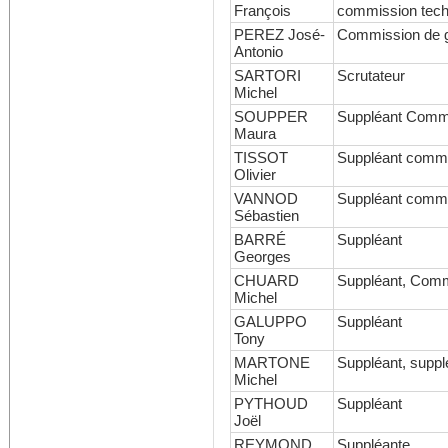
François
commission techn
PEREZ José-
Commission de g
Antonio
SARTORI
Scrutateur
Michel
SOUPPER
Suppléant Commi
Maura
TISSOT
Suppléant commi
Olivier
VANNOD
Suppléant commi
Sébastien
BARRÉ
Suppléant
Georges
CHUARD
Suppléant, Comm
Michel
GALUPPO
Suppléant
Tony
MARTONE
Suppléant, suppl
Michel
PYTHOUD
Suppléant
Joël
REYMOND
Suppléante