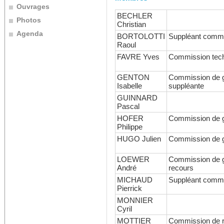
Ouvrages
BECHLER
Photos
Christian
Agenda
BORTOLOTTI
Suppléant commi
Raoul
FAVRE Yves
Commission tec
GENTON
Commission de ge
Isabelle
suppléante
GUINNARD
Pascal
HOFER
Commission de g
Philippe
HUGO Julien
Commission de g
LOEWER
Commission de g
André
recours
MICHAUD
Suppléant commi
Pierrick
MONNIER
Cyril
MOTTIER
Commission de r